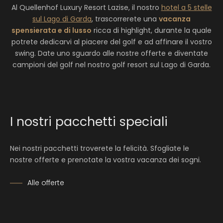
Al Quellenhof Luxury Resort Lazise, il nostro
hotel a 5 stelle
buche) a Villafranca
sul Lago di Garda
, trascorrerete una
vacanza
40 min / 40 km -
Golfplatz Arzaga
(27 buche)
spensierata e di lusso
ricca di highlight, durante la quale
a Calvagese della Riviera
potrete dedicarvi al piacere del golf e ad affinare il vostro
40 min / 42 km -
Golfplatz Gardagolf
(27
swing. Date uno sguardo alle nostre offerte e diventate
buche) a Soiano del Lago
campioni del golf nel nostro golf resort sul Lago di Garda.
50 min / 47 km -
Golf Club Il Colombardo
(9
buche) a Salo
55 min / 69 km -
Golf Club Colli Berici
(18
buche) a Brendola
50 min / 74 km -
Golf Club Franciacorta
(27
I nostri pacchetti speciali
buche) a Niglione di Corte Franca
1:20 h/ 30 km - Traversata con il traghetto –
Golf
Club Bogliaco
(18 buche) a Toscolano Moderno
Nei nostri pacchetti troverete la felicità. Sfogliate le
nostre offerte e prenotate la vostra vacanza dei sogni.
Alle offerte