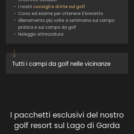
I nostri
consigli e dritte sul golf
Corso ed esame per ottenere il brevetto
Allenamento più volte a settimana sul campo
pratica e sul campo da golf
Noleggio attrezzatura
Tutti i campi da golf nelle vicinanze
15 min / 11 km -
Golf Club Paradiso del Garda
(18 buche) a Peschiera del Garda
20 min / 11 km -
Golf Club Ca´ degli Ulivi
(27
buche) a Marciaga di Costermano
25 min / 21 km -
Golf Club Verona
(18 buche) a
Sommacampagna
I pacchetti esclusivi del nostro
25 min / 21 km -
Golf Club Chervò San Vigilio
golf resort sul Lago di Garda
(36 buche) a Pozzolengo
25 min / 23 km -
Golf Club Villafranca
(18