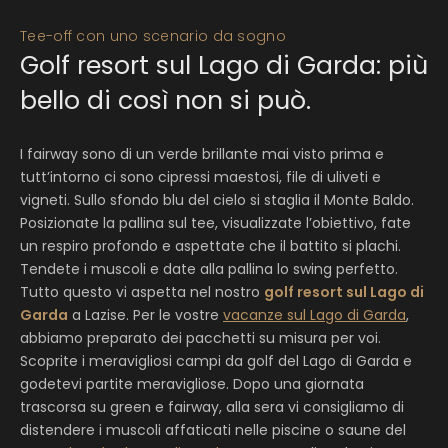
Tee-off con uno scenario da sogno
Golf resort sul Lago di Garda: più
bello di così non si può.
I fairway sono di un verde brillante mai visto prima e
tutt’intorno ci sono cipressi maestosi, file di uliveti e
vigneti. Sullo sfondo blu del cielo si staglia il Monte Baldo.
Posizionate la pallina sul tee, visualizzate l’obiettivo, fate
un respiro profondo e aspettate che il battito si plachi.
Tendete i muscoli e date alla pallina lo swing perfetto.
Tutto questo vi aspetta nel nostro
golf resort sul Lago di
Garda
a Lazise. Per le vostre
vacanze sul Lago di Garda
,
abbiamo preparato dei pacchetti su misura per voi.
Scoprite i meravigliosi campi da golf del Lago di Garda e
godetevi partite meravigliose. Dopo una giornata
trascorsa su green e fairway, alla sera vi consigliamo di
distendere i muscoli affaticati nelle piscine o saune del