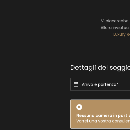
Vi piacerebbe u
Allora inviatec
Luxury R
Dettagli del soggi
Arrivo e partenza*
Nessuna camera in parti
Vorrei una vostra consule