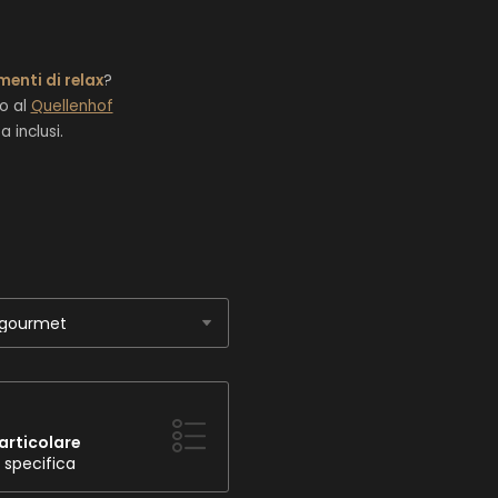
enti di relax
?
to al
Quellenhof
 inclusi.
e gourmet
articolare
 specifica