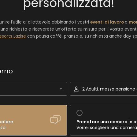
personalizzata!
nire l’utile al dilettevole abbinando i vostri
eventi di lavoro
a
mom
i una richiesta e riceverete un’offerta su misura per il vostro even
esorts Lazise
con pausa caffè, pranzo e, su richiesta anche day spa
orno
2 Adulti, mezza pension
colare
Prenotare una camera in p
nza
Vorrei scegliere una camera