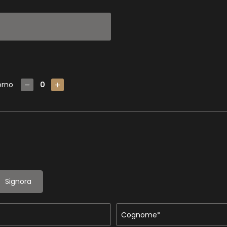
orno
Signora
Cognome*