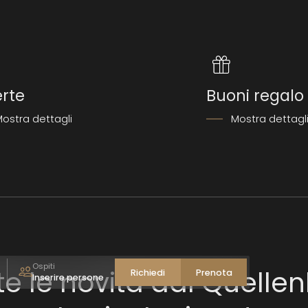
erte
Buoni regalo
ostra dettagli
Mostra dettagl
Adulti(o)
1
-
+
Bambino(i)
0
-
+
Accetta
Ospiti
te le novità dal Quellen
Richiedi
Prenota
Inserire persone