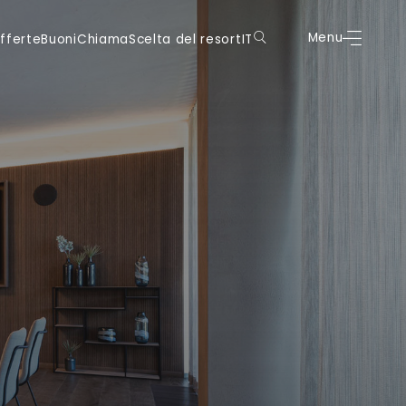
oni
Chiama
Scelta del resort
IT
Menu
Prenota
Menu
fferte
Buoni
Chiama
Scelta del resort
IT
DE
DE
IT
IT
EN
EN
FR
FR