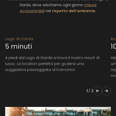
Garda, dove adottiamo ogni giorno
misure
ecosostenibili
nel
rispetto dell’ambiente
.
Lago di Garda
Ro
5
minuti
1
A piedi dal Lago di Garda si trova il nostro resort di
Id
lusso. La location perfetta per godersi una
un
suggestiva passeggiata al tramonto!
re
noi
1
/
3