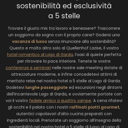
sostenibilità ed esclusività
a 5 stelle
Trovare il giusto mix tra lavoro e benessere? Trascorrere
un soggiorno da sogno con il proprio cane? Godersi una
vacanza di lusso
senza rinunciare alla sostenibilità?
Questo e molto altro solo al Quellenhof Lazise, il vostro
hotel romantico al Lago di Garda
, l’oasi di quiete perfetta
per ritrovare la pace interiore. Tenete le vostre
conferenze e seminari
nelle nostre sale meeting dotate di
attrezzature moderne, e infine concedetevi attimi di
meritato relax nel nostro hotel a 5 stelle al Lago di Garda.
Godetevi
lunghe passeggiate
ed escursioni negli dintorni
dell’incantevole Lago di Garda, e ovviamente portate con
voi il vostro
fedele amico a quattro zampe
. A cena rifatevi
gli occhi e il palato con i nostri
raffinati piatti gourmet
,
autentici capolavori d’alta cucina preparati con
ingredienti locali. Prenotate un soggiorno all’insegna della
sostenibilità nel nostro hotel a 5 stelle di lusso al Lago di