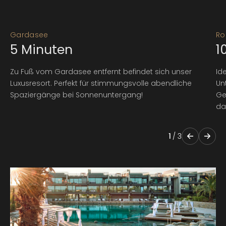
Gardasee
Ro
5
Minuten
1
Zu Fuß vom Gardasee entfernt befindet sich unser
Id
Luxusresort. Perfekt für stimmungsvolle abendliche
Un
Spaziergänge bei Sonnenuntergang!
Ge
da
1
/
3