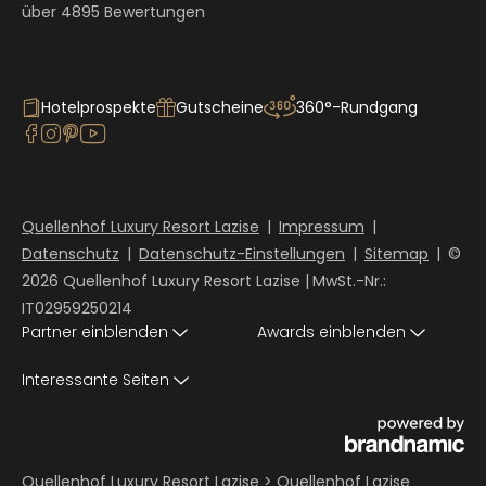
über 4895 Bewertungen
Hotelprospekte
Gutscheine
360°-Rundgang
Quellenhof Luxury Resort Lazise
|
Impressum
|
Datenschutz
|
Datenschutz-Einstellungen
|
Sitemap
|
©
2026 Quellenhof Luxury Resort Lazise
|
MwSt.-Nr.:
IT02959250214
Partner einblenden
Awards einblenden
Interessante Seiten
Quellenhof Luxury Resort Lazise
>
Quellenhof Lazise