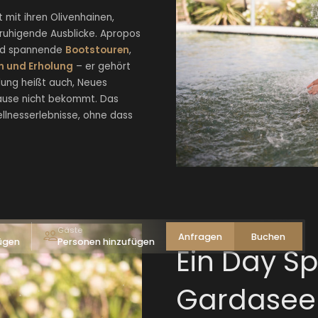
 mit ihren Olivenhainen,
eruhigende Ausblicke. Apropos
d spannende
Bootstouren
,
n und Erholung
– er gehört
lung heißt auch, Neues
ause nicht bekommt. Das
ellnesserlebnisse, ohne dass
Erwachsene(r)
1
-
+
Kind(er)
0
-
+
Übernehmen
Gäste
Anfragen
Buchen
ügen
Personen hinzufügen
Ein Day S
Gardasee