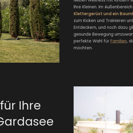
Neben Wellness mit Kindern 
Ihre Kleinen. Im Außenbereic
Klettergerüst und ein Bau
zum Kicken und Trainieren unt
Entdeckern, und noch dazu gib
gesunde Bewegung umzuwandel
perfekte Wahl für
Familien
, d
möchten.
für Ihre
 Gardasee