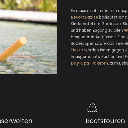
Es muss nicht immer ein ausg
Resort Lazise
bedeutet eine l
Kinderhotel am Gardasee. Sie
und haben Zugang zu allen
W
besonderen Aufgüssen. Eine 
Badeslipper sowie das Tee-Buf
Piazza
werden Ihnen gegen Auf
hausgemachte Kuchen und Eis 
Day-Spa-Paketen
, zum Beis
serwelten
Bootstouren