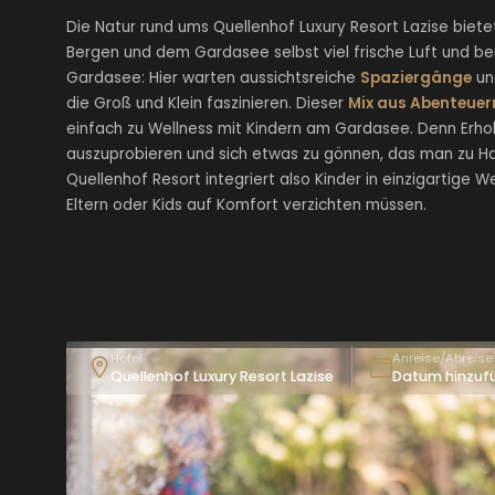
Die Natur rund ums Quellenhof Luxury Resort Lazise bietet
Bergen und dem Gardasee selbst viel frische Luft und b
Gardasee: Hier warten aussichtsreiche
Spaziergänge
un
die Groß und Klein faszinieren. Dieser
Mix aus Abenteuer
einfach zu Wellness mit Kindern am Gardasee. Denn Erho
auszuprobieren und sich etwas zu gönnen, das man zu H
Quellenhof Resort integriert also Kinder in einzigartige W
Eltern oder Kids auf Komfort verzichten müssen.
Hotel
Anreise/Abreise
Quellenhof Luxury Resort Lazise
Datum hinzuf