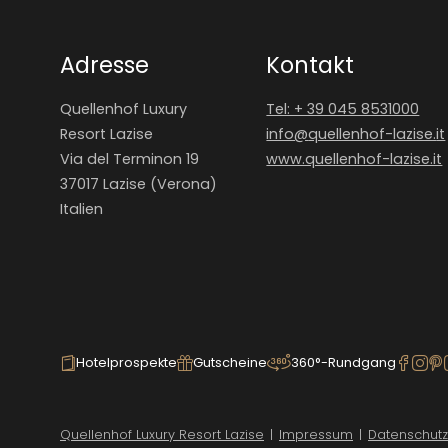
Adresse
Kontakt
Quellenhof Luxury
Tel: + 39 045 8531000
Resort Lazise
info@
quellenhof-lazise.
it
Via del Terminon 19
www.quellenhof-lazise.it
37017 Lazise (Verona)
Italien
Hotelprospekte
Gutscheine
360°-Rundgang
Quellenhof Luxury Resort Lazise
|
Impressum
|
Datenschutz