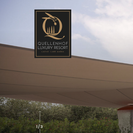
2
/
3