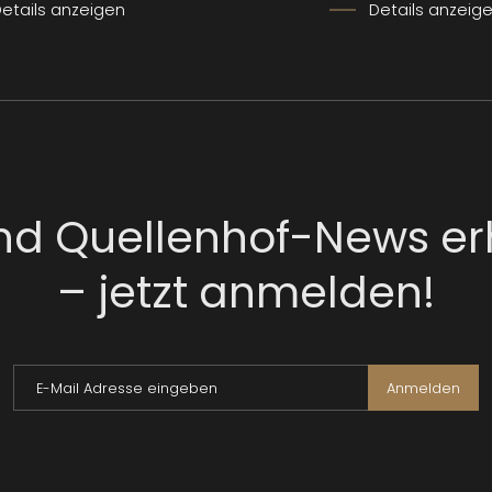
etails anzeigen
Details anzeig
nd Quellenhof-News er
– jetzt anmelden!
E-Mail Adresse eingeben
Anmelden