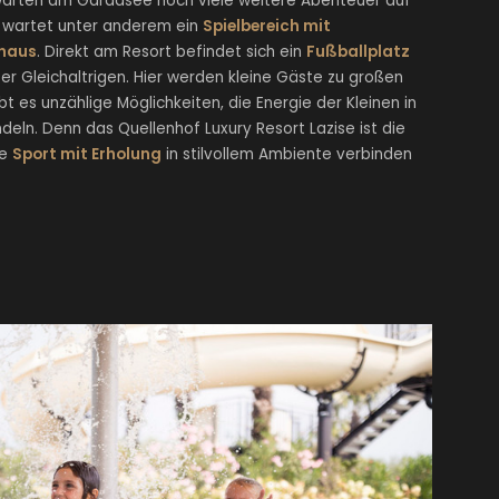
warten am Gardasee noch viele weitere Abenteuer auf
h wartet unter anderem ein
Spielbereich mit
mhaus
. Direkt am Resort befindet sich ein
Fußballplatz
er Gleichaltrigen. Hier werden kleine Gäste zu großen
t es unzählige Möglichkeiten, die Energie der Kleinen in
n. Denn das Quellenhof Luxury Resort Lazise ist die
ie
Sport mit Erholung
in stilvollem Ambiente verbinden