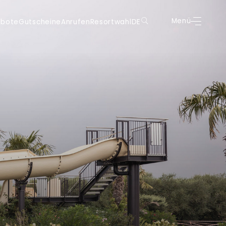
scheine
Anrufen
Resortwahl
DE
Menü
Buchen
Menü
ebote
Gutscheine
Anrufen
Resortwahl
DE
DE
DE
IT
IT
EN
EN