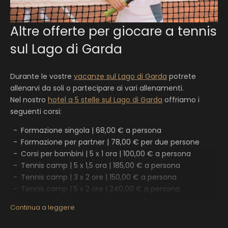
Altre offerte per giocare a tennis
sul Lago di Garda
Durante le vostre
vacanze sul Lago di Garda
potrete
allenarvi da soli o partecipare ai vari allenamenti.
Nel nostro
hotel a 5 stelle sul Lago di Garda
offriamo i
seguenti corsi:
Formazione singola | 68,00 € a persona
Formazione per partner | 78,00 € per due persone
Corsi per bambini | 5 x 1 ora | 100,00 € a persona
Tennis camp | 5 x 1,5 ora | 185,00 € a persona
Tennis camp | 3 x 2 ore | 150,00 € a persona
Tennis camp | 5 x 2 ore | 240,00 € a persona
I camp del nostro hotel per il tennis sul Lago di Garda si
Continua a leggere
svolgono con un
minimo di tre partecipanti
. I corsi