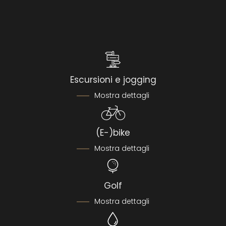
possono essere
prenotati anche da singoli
. Nel caso in
cui un corso non dovesse svolgersi perché non si
raggiunge il numero minimo di partecipanti o perché le
competenze dei partecipanti differiscono troppo tra loro,
è possibile prenotare una formazione individuale come
alternativa.
Escursioni e jogging
Mostra dettagli
(E-)bike
Mostra dettagli
Golf
Mostra dettagli