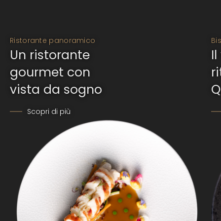
Ristorante panoramico
Bi
Un ristorante
I
gourmet con
r
vista da sogno
Q
Scopri di più