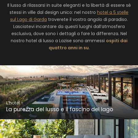
Il lusso di rilassarsi in suite eleganti e la libertà di essere sé
stessi in ville dal design unico: nel nostro
hotel a 5 stelle
sul Lago di Garda
troverete il vostro angolo di paradiso.
Lasciatevi incantare da questi luoghi dall’atmosfera
esclusiva, dove sono i dettagli a fare la differenza. Nel
nostro hotel di lusso a Lazise sono ammessi
ospiti dai
quattro anni in su
.
L’hotel
La purezza del lusso e il fascino del lago
L’hotel
La purezza del lusso e il fascino del lago