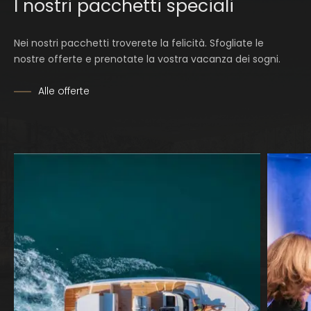
I nostri pacchetti speciali
piscina
, sauna privata, vasca idromassaggio e
confortevoli zone relax. I materiali pregiati danno un
tocco di classe in più agli interni di questa
esclusiva villa
Nei nostri pacchetti troverete la felicità. Sfogliate le
nel nostro hotel di lusso sul Lago di Garda.
nostre offerte e prenotate la vostra vacanza dei sogni.
Guarda i luoghi dei sogni
Alle offerte