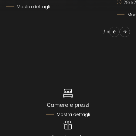
28/1/2
Mostra dettagli
Mos
1
/
5
Camere e prezzi
Mostra dettagli