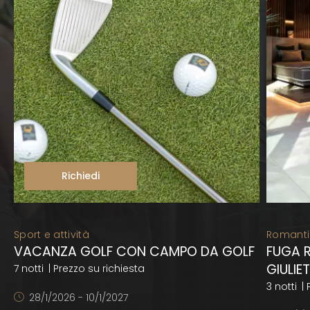
Richiedi
Sport e attività
Romant
VACANZA GOLF CON CAMPO DA GOLF
FUGA 
GIULIE
7 notti
| Prezzo su richiesta
3 notti
| 
28/1/2026 - 10/1/2027