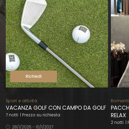
Richiedi
Sport e attività
Romant
VACANZA GOLF CON CAMPO DA GOLF
PACCH
RELAX
7 notti
| Prezzo su richiesta
2 notti
| 
28/1/2026 - 10/1/2027