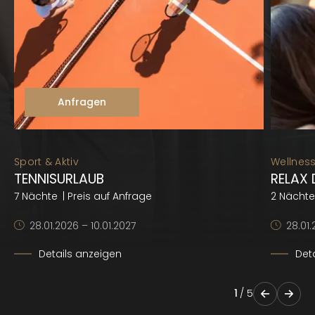
Anfragen
Sport & Aktiv
Wellness
TENNISURLAUB
RELAX
7 Nächte
| Preis auf Anfrage
2 Nächte
28.01.2026 – 10.01.2027
28.01.
Details anzeigen
Det
1
/
5