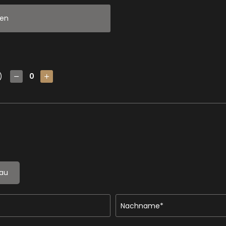
gen
)
rau
Nachname*