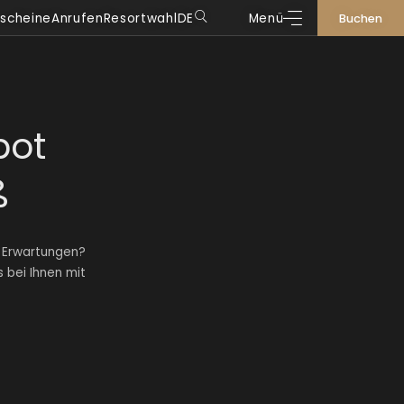
scheine
Anrufen
Resortwahl
DE
Menü
Buchen
DE
IT
EN
FR
bot
ß
 Erwartungen?
 bei Ihnen mit