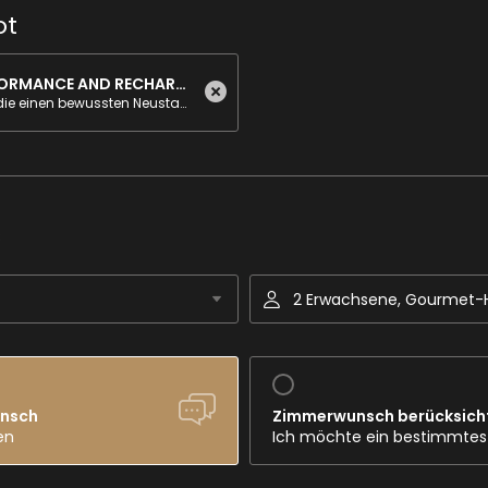
ot
LONGEVITY - PERFORMANCE AND RECHARGE
Für Sportler und alle, die einen bewussten Neustart möchten. Dieses Paket setzt auf gezielte Regeneration und neue Energie für Körper und Geist.
s
2 Erwachsene, Gourmet-
unsch
Zimmerwunsch berücksich
en
Ich möchte ein bestimmte