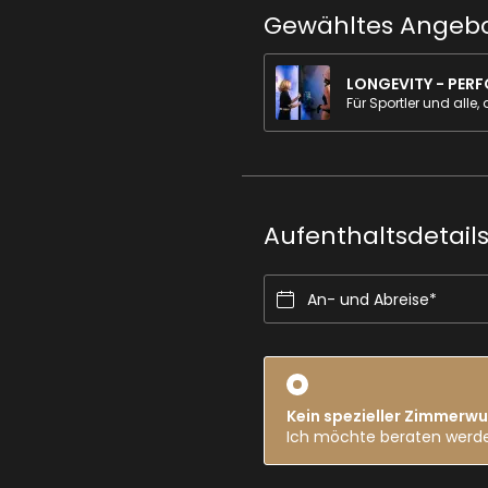
Gewähltes Angeb
Aufenthaltsdetail
An- und Abreise*
Kein spezieller Zimmerw
Ich möchte beraten werd